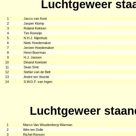
Luchtgeweer sta
1
Jacco van Koot
2
Jasper Klomp
3
Roland Kokken
4
Tim Romeijn
5
N.H.J. Nijenhuis
6
Niels Hoedemaker
7
Jeroen Hoedemaker
8
Henri Boerman
9
H.J. Jansen
10
Dinand Koetsier
11
Sean Smit
12
Stefan van de Belt
13
Andre ten Voorde
14
S.W.G.F. van Ingen
Luchtgeweer staan
1
Marco Van Woudenberg-Warman
2
Wim ten Dolle
3
Richel Rensen