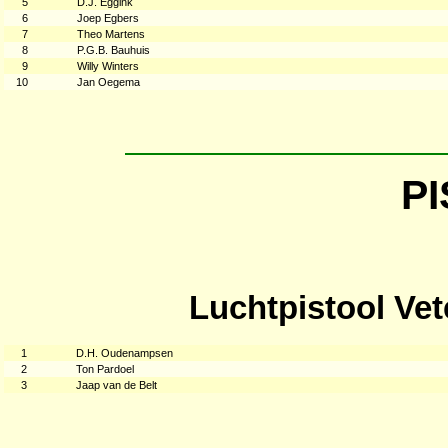
5
D.J. Eggink
6
Joep Egbers
7
Theo Martens
8
P.G.B. Bauhuis
9
Willy Winters
10
Jan Oegema
P
Luchtpistool Ve
1
D.H. Oudenampsen
2
Ton Pardoel
3
Jaap van de Belt