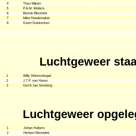
4
Theo Mijnen
5
P.A.M. Wolters
6
Bennie Bleumink
7
Mike Hoedemaker
8
Geert Duinkerken
Luchtgeweer staa
1
Willy Vinkenvleugel
2
J.T.P. van Haren
3
Gerrit Jan Somberg
Luchtgeweer opgele
1
Johan Huibers
2
Herbert Memelink