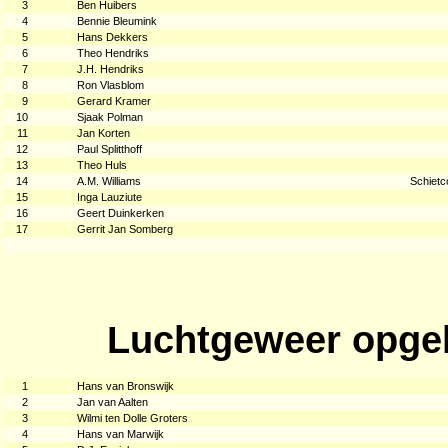
3
Ben Huibers
4
Bennie Bleumink
5
Hans Dekkers
6
Theo Hendriks
7
J.H. Hendriks
8
Ron Vlasblom
9
Gerard Kramer
10
Sjaak Polman
11
Jan Korten
12
Paul Splitthoff
13
Theo Huls
14
A.M. Williams
Schietc
15
Inga Lauziute
16
Geert Duinkerken
17
Gerrit Jan Somberg
Luchtgeweer opgel
1
Hans van Bronswijk
2
Jan van Aalten
3
Wilmi ten Dolle Groters
4
Hans van Marwijk