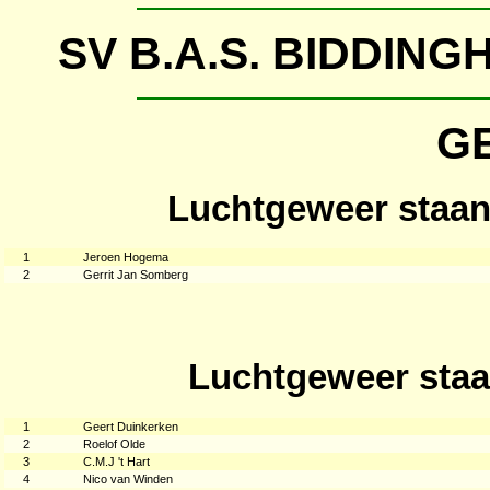
SV B.A.S. BIDDIN
G
Luchtgeweer staan
1
Jeroen Hogema
2
Gerrit Jan Somberg
Luchtgeweer staa
1
Geert Duinkerken
2
Roelof Olde
3
C.M.J 't Hart
4
Nico van Winden