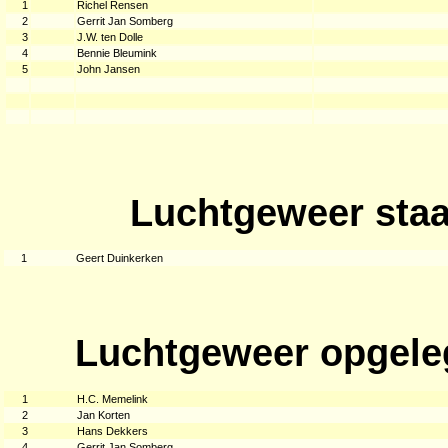
1
Richel Rensen
2
Gerrit Jan Somberg
3
J.W. ten Dolle
4
Bennie Bleumink
5
John Jansen
Luchtgeweer staa
1
Geert Duinkerken
Luchtgeweer opgele
1
H.C. Memelink
2
Jan Korten
3
Hans Dekkers
4
Gerrit Jan Somberg