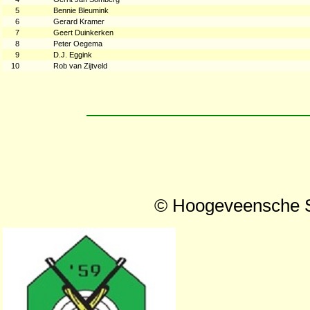
5
Bennie Bleumink
6
Gerard Kramer
7
Geert Duinkerken
8
Peter Oegema
9
D.J. Eggink
10
Rob van Zijtveld
© Hoogeveensche Sc