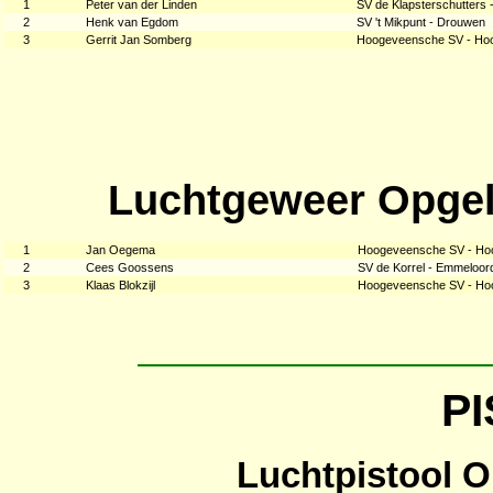
1
Peter van der Linden
SV de Klapsterschutters 
2
Henk van Egdom
SV 't Mikpunt - Drouwen
3
Gerrit Jan Somberg
Hoogeveensche SV - Ho
Luchtgeweer Opgel
1
Jan Oegema
Hoogeveensche SV - Ho
2
Cees Goossens
SV de Korrel - Emmeloor
3
Klaas Blokzijl
Hoogeveensche SV - Ho
P
Luchtpistool O