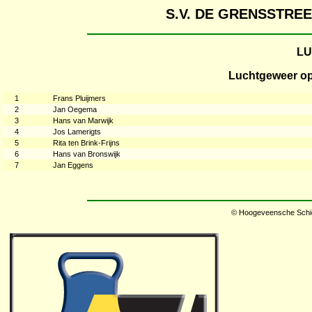
S.V. DE GRENSSTR
L
Luchtgeweer op
1
Frans Pluijmers
2
Jan Oegema
3
Hans van Marwijk
4
Jos Lamerigts
5
Rita ten Brink-Frijns
6
Hans van Bronswijk
7
Jan Eggens
© Hoogeveensche Schie