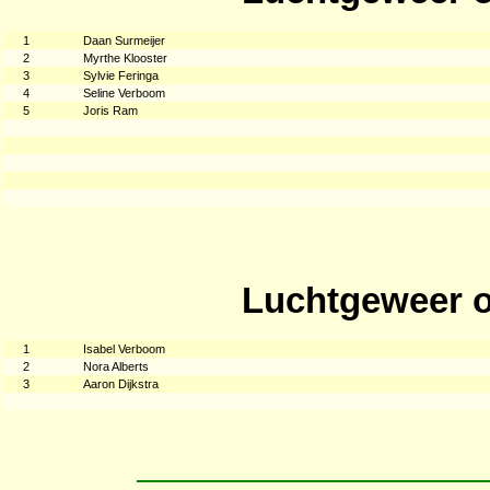
1
Daan Surmeijer
2
Myrthe Klooster
3
Sylvie Feringa
4
Seline Verboom
5
Joris Ram
Luchtgeweer o
1
Isabel Verboom
2
Nora Alberts
3
Aaron Dijkstra