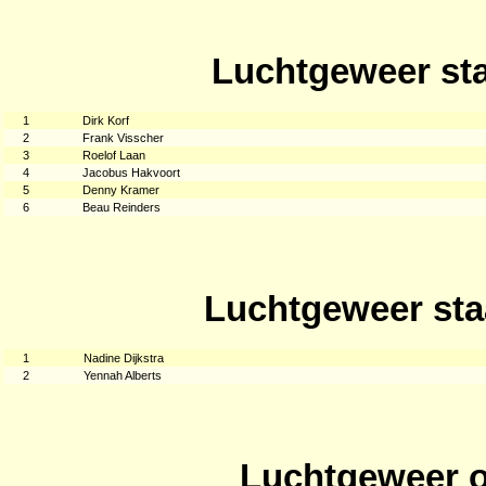
Luchtgeweer sta
1
Dirk Korf
2
Frank Visscher
3
Roelof Laan
4
Jacobus Hakvoort
5
Denny Kramer
6
Beau Reinders
Luchtgeweer sta
1
Nadine Dijkstra
2
Yennah Alberts
Luchtgeweer o