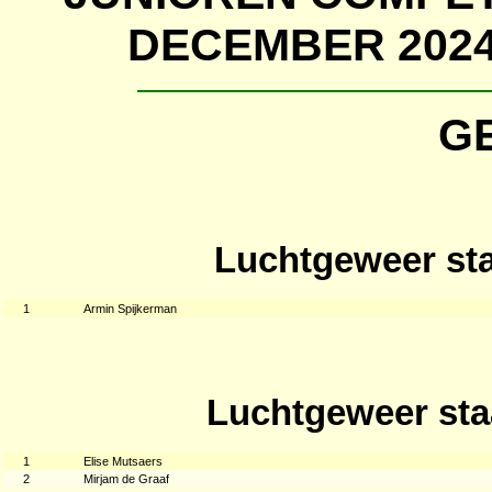
DECEMBER 2024
G
Luchtgeweer sta
1
Armin Spijkerman
Luchtgeweer sta
1
Elise Mutsaers
2
Mirjam de Graaf