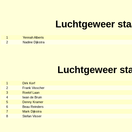
Luchtgeweer sta
1
Yennah Alberts
2
Nadine Dijkstra
Luchtgeweer sta
1
Dirk Korf
2
Frank Visscher
3
Roelof Laan
4
Iwan de Bruin
5
Denny Kramer
6
Beau Reinders
7
Mark Dijkstra
8
Stefan Visser