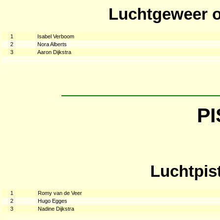
Luchtgeweer o
1
Isabel Verboom
2
Nora Alberts
3
Aaron Dijkstra
P
Luchtpist
1
Romy van de Veer
2
Hugo Egges
3
Nadine Dijkstra