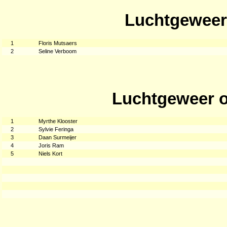
Luchtgeweer 
1
Floris Mutsaers
2
Seline Verboom
Luchtgeweer o
1
Myrthe Klooster
2
Sylvie Feringa
3
Daan Surmeijer
4
Joris Ram
5
Niels Kort