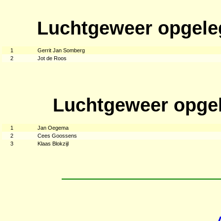
Luchtgeweer opgele
1
Gerrit Jan Somberg
2
Jot de Roos
Luchtgeweer opgel
1
Jan Oegema
2
Cees Goossens
3
Klaas Blokzijl