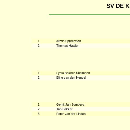
SV DE 
1
Armin Spijkerman
2
Thomas Haaijer
1
Lydia Bakker-Suelmann
2
Eline van den Heuvel
1
Gerrit Jan Somberg
2
Jan Bakker
3
Peter van der Linden