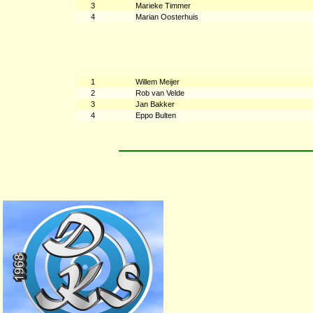
3
Marieke Timmer
4
Marian Oosterhuis
1
Willem Meijer
2
Rob van Velde
3
Jan Bakker
4
Eppo Bulten