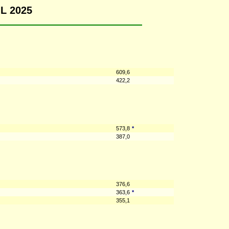
IL 2025
609,6
422,2
573,8
*
387,0
376,6
363,6
*
355,1