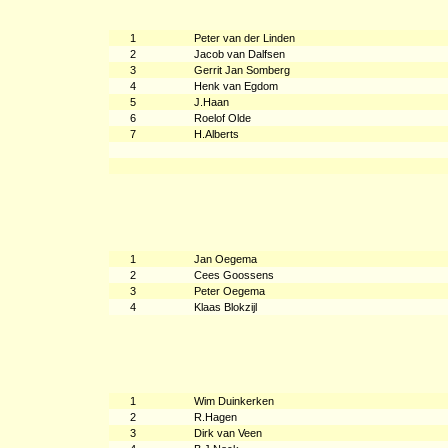
1
Peter van der Linden
2
Jacob van Dalfsen
3
Gerrit Jan Somberg
4
Henk van Egdom
5
J.Haan
6
Roelof Olde
7
H.Alberts
1
Jan Oegema
2
Cees Goossens
3
Peter Oegema
4
Klaas Blokzijl
1
Wim Duinkerken
2
R.Hagen
3
Dirk van Veen