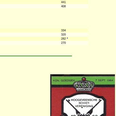
441
408
334
320
282
*
270