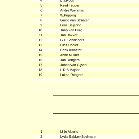
4
B.J.Nock
5
Reint Tepper
6
Andre Wiersma
7
W.Pepping
8
Guido van Straaten
9
Lens Beijering
10
Jaap van Burg
11
Jan Bakker
12
G.H.Schnieders
13
Elias Haaier
14
Henk Klooster
15
Anne Mulder
16
Jan Rengers
17
Johan van Gijssel
18
L.R.B.Majoor
19
Lukas Rengers
1
Lirije Alberts
2
Lydia Bakker-Suelmann