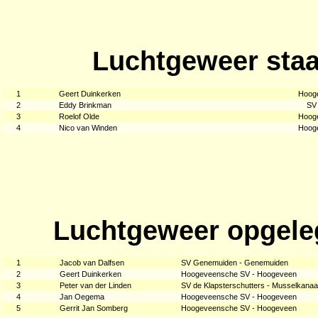
Luchtgeweer staa
1
Geert Duinkerken
Hoog
2
Eddy Brinkman
SV
3
Roelof Olde
Hoog
4
Nico van Winden
Hoog
Luchtgeweer opgele
1
Jacob van Dalfsen
SV Genemuiden - Genemuiden
2
Geert Duinkerken
Hoogeveensche SV - Hoogeveen
3
Peter van der Linden
SV de Klapsterschutters - Musselkanaa
4
Jan Oegema
Hoogeveensche SV - Hoogeveen
5
Gerrit Jan Somberg
Hoogeveensche SV - Hoogeveen