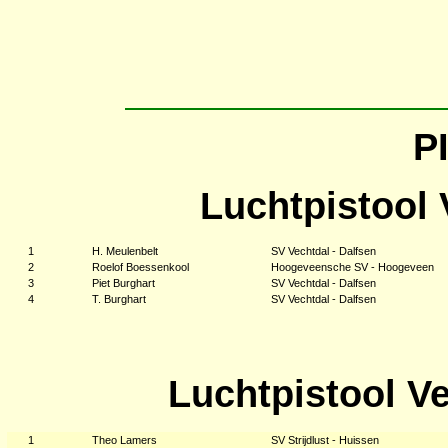
P
Luchtpistool 
1
H. Meulenbelt
SV Vechtdal - Dalfsen
2
Roelof Boessenkool
Hoogeveensche SV - Hoogeveen
3
Piet Burghart
SV Vechtdal - Dalfsen
4
T. Burghart
SV Vechtdal - Dalfsen
Luchtpistool V
1
Theo Lamers
SV Strijdlust - Huissen