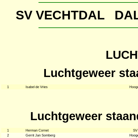
SV VECHTDAL DA
LUC
Luchtgeweer sta
1
Isabel de Vries
Hoog
Luchtgeweer staan
1
Herman Cornet
SV
2
Gerrit Jan Somberg
Hoog