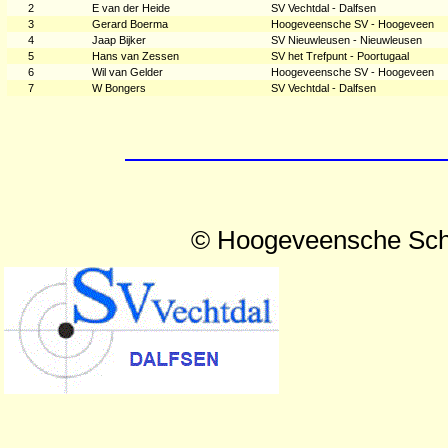
2
E van der Heide
SV Vechtdal - Dalfsen
3
Gerard Boerma
Hoogeveensche SV - Hoogeveen
4
Jaap Bijker
SV Nieuwleusen - Nieuwleusen
5
Hans van Zessen
SV het Trefpunt - Poortugaal
6
Wil van Gelder
Hoogeveensche SV - Hoogeveen
7
W Bongers
SV Vechtdal - Dalfsen
© Hoogeveensche Sch