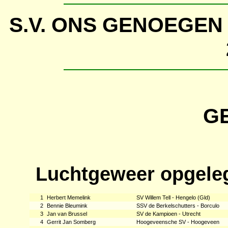
S.V. ONS GENOEG
G
Luchtgeweer opgele
1
Herbert Memelink
SV Willem Tell - Hengelo (Gld)
2
Bennie Bleumink
SSV de Berkelschutters - Borculo
3
Jan van Brussel
SV de Kampioen - Utrecht
4
Gerrit Jan Somberg
Hoogeveensche SV - Hoogeveen