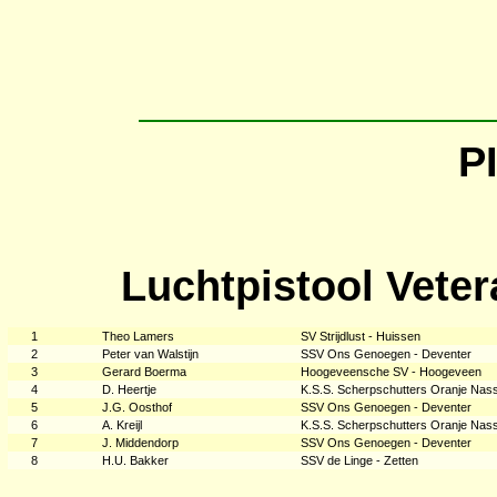
P
Luchtpistool Vete
1
Theo Lamers
SV Strijdlust - Huissen
2
Peter van Walstijn
SSV Ons Genoegen - Deventer
3
Gerard Boerma
Hoogeveensche SV - Hoogeveen
4
D. Heertje
K.S.S. Scherpschutters Oranje Nas
5
J.G. Oosthof
SSV Ons Genoegen - Deventer
6
A. Kreijl
K.S.S. Scherpschutters Oranje Nas
7
J. Middendorp
SSV Ons Genoegen - Deventer
8
H.U. Bakker
SSV de Linge - Zetten