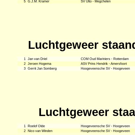
5
G.J.M. Kramer
SV Ulto - Megchelen
Luchtgeweer staan
1
Jan van Driel
COM Oud Mariniers - Rotterdam
2
Jeroen Hogema
ASV Prins Hendrik - Amersfoort
3
Gerrit Jan Somberg
Hoogeveensche SV - Hoogeveen
Luchtgeweer staa
1
Roelof Olde
Hoogeveensche SV - Hoogeveen
2
Nico van Winden
Hoogeveensche SV - Hoogeveen