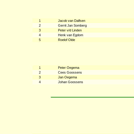
1
Jacob van Dalfsen
2
Gerrit Jan Somberg
3
Peter v/d Linden
4
Henk van Egdom
5
Roelof Olde
1
Peter Oegema
2
Cees Goossens
3
Jan Oegema
4
Johan Goossens