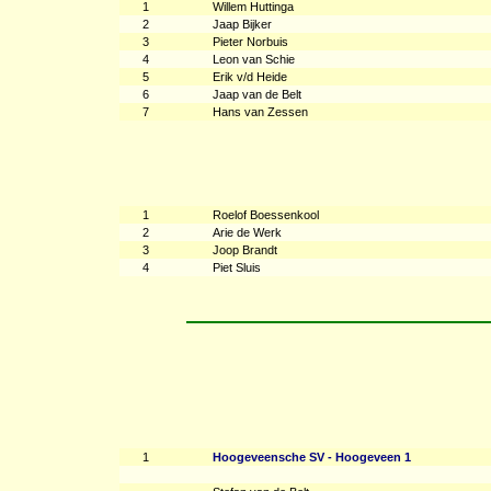
1
Willem Huttinga
2
Jaap Bijker
3
Pieter Norbuis
4
Leon van Schie
5
Erik v/d Heide
6
Jaap van de Belt
7
Hans van Zessen
1
Roelof Boessenkool
2
Arie de Werk
3
Joop Brandt
4
Piet Sluis
1
Hoogeveensche SV - Hoogeveen 1