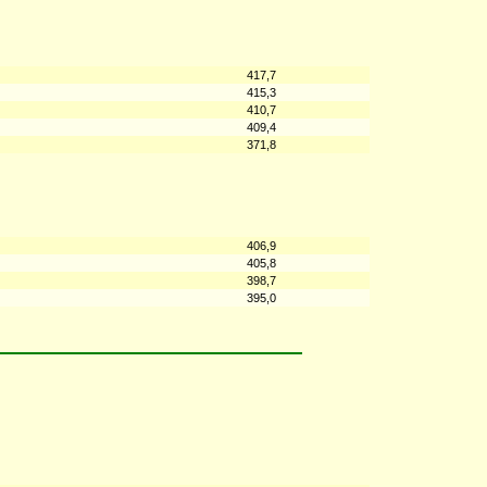
417,7
415,3
410,7
409,4
371,8
406,9
405,8
398,7
395,0