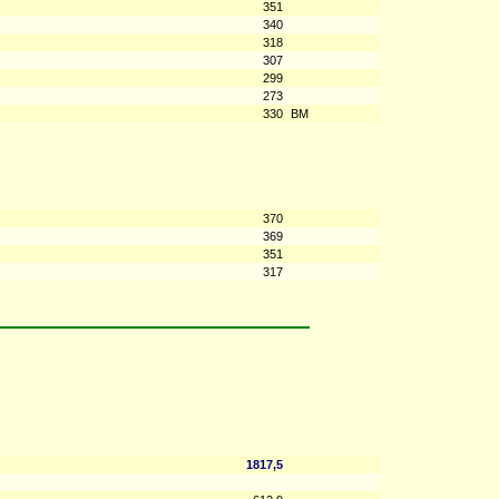
351
340
318
307
299
273
330
BM
370
369
351
317
1817,5