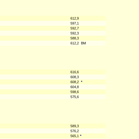
612,9
597,1
592,7
592,3
588,3
612,2
BM
616,6
608,3
608,2
*
604,8
598,6
575,6
589,3
576,2
565,1
*