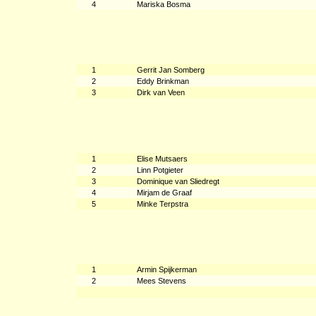
4
Mariska Bosma
1
Gerrit Jan Somberg
2
Eddy Brinkman
3
Dirk van Veen
1
Elise Mutsaers
2
Linn Potgieter
3
Dominique van Sliedregt
4
Mirjam de Graaf
5
Minke Terpstra
1
Armin Spijkerman
2
Mees Stevens