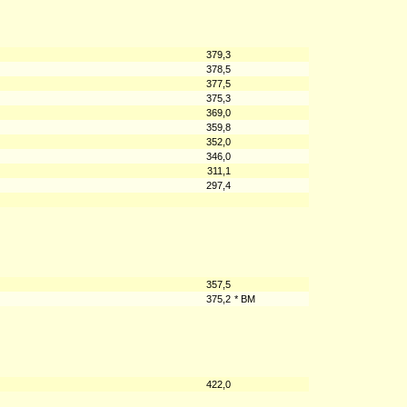
379,3
378,5
377,5
375,3
369,0
359,8
352,0
346,0
311,1
297,4
357,5
375,2
* BM
422,0