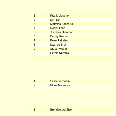
1
Frank Visscher
2
Dirk Korf
3
Matthias Boonstra
4
Roelof Laan
5
Jacobus Hakvoort
6
Denny Kramer
7
Beau Reinders
8
Iwan de Bruin
9
Stefan Visser
10
Ferdin Norbuis
1
Seline Verboom
2
Floris Mutsaers
1
Brendan v/d Sleen