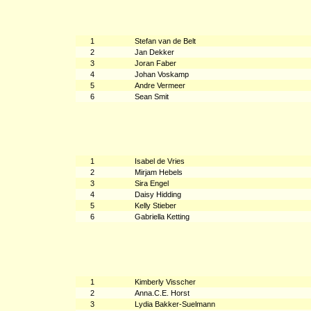
1
Stefan van de Belt
2
Jan Dekker
3
Joran Faber
4
Johan Voskamp
5
Andre Vermeer
6
Sean Smit
1
Isabel de Vries
2
Mirjam Hebels
3
Sira Engel
4
Daisy Hidding
5
Kelly Stieber
6
Gabriella Ketting
1
Kimberly Visscher
2
Anna.C.E. Horst
3
Lydia Bakker-Suelmann