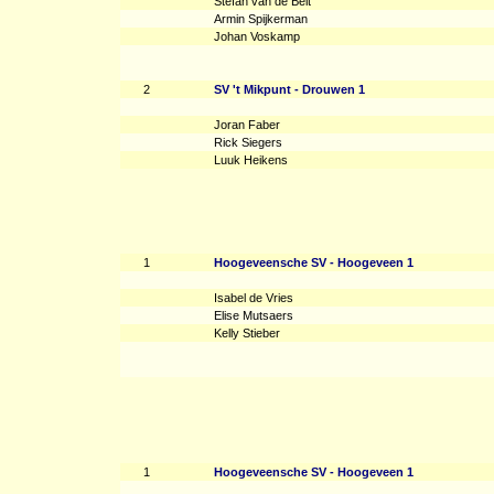
Stefan van de Belt
Armin Spijkerman
Johan Voskamp
2
SV 't Mikpunt - Drouwen 1
Joran Faber
Rick Siegers
Luuk Heikens
1
Hoogeveensche SV - Hoogeveen 1
Isabel de Vries
Elise Mutsaers
Kelly Stieber
1
Hoogeveensche SV - Hoogeveen 1