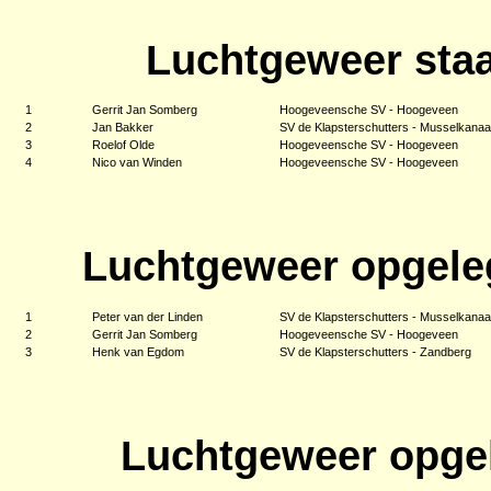
Luchtgeweer staa
1
Gerrit Jan Somberg
Hoogeveensche SV - Hoogeveen
2
Jan Bakker
SV de Klapsterschutters - Musselkanaa
3
Roelof Olde
Hoogeveensche SV - Hoogeveen
4
Nico van Winden
Hoogeveensche SV - Hoogeveen
Luchtgeweer opgele
1
Peter van der Linden
SV de Klapsterschutters - Musselkanaa
2
Gerrit Jan Somberg
Hoogeveensche SV - Hoogeveen
3
Henk van Egdom
SV de Klapsterschutters - Zandberg
Luchtgeweer opgel