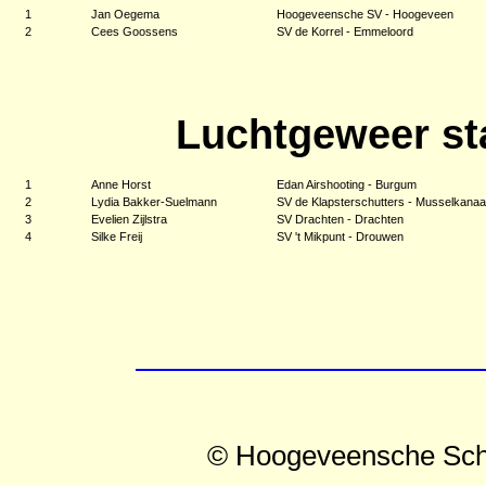
1
Jan Oegema
Hoogeveensche SV - Hoogeveen
2
Cees Goossens
SV de Korrel - Emmeloord
Luchtgeweer st
1
Anne Horst
Edan Airshooting - Burgum
2
Lydia Bakker-Suelmann
SV de Klapsterschutters - Musselkanaa
3
Evelien Zijlstra
SV Drachten - Drachten
4
Silke Freij
SV 't Mikpunt - Drouwen
© Hoogeveensche Sch