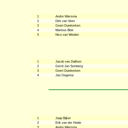
1
Andre Wiersma
2
Dirk van Veen
3
Geert Duinkerken
4
Marinus Blok
5
Nico van Winden
1
Jacob van Dalfsen
2
Gerrit Jan Somberg
3
Geert Duinkerken
4
Jan Oegema
1
Jaap Bijker
2
Erik van der Heide
3
Andre Wiersma