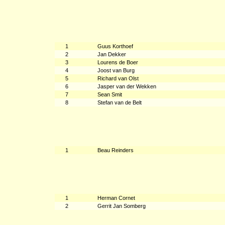
1
Guus Korthoef
2
Jan Dekker
3
Lourens de Boer
4
Joost van Burg
5
Richard van Olst
6
Jasper van der Wekken
7
Sean Smit
8
Stefan van de Belt
1
Beau Reinders
1
Herman Cornet
2
Gerrit Jan Somberg