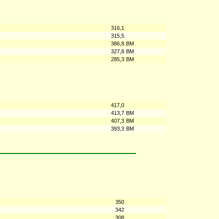
316,1
315,5
386,8
BM
327,8
BM
285,3
BM
417,0
413,7
BM
407,3
BM
393,3
BM
350
342
308