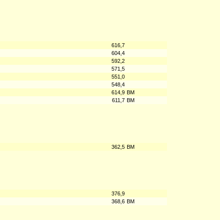
616,7
604,4
592,2
571,5
551,0
548,4
614,9
BM
611,7
BM
362,5
BM
376,9
368,6
BM