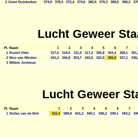
2
Geert Duinkerken
374,0
378,3
372,4
374,6
366,5
379,3
368,5
368,3
376
Lucht Geweer Sta
Pl.
Naam
1
2
3
4
5
6
7
1
Roelof Olde
317,6
318,0
311,0
317,2
305,8
303,4
308,1
301,
2
Nico van Winden
341,2
346,8
353,7
343,5
322,5
355,9
337,1
339,
3
Willem Jonkman
Lucht Geweer St
Pl.
Naam
1
2
3
4
5
6
7
1
Stefan van de Belt
611,4
589,8
601,2
600,1
596,2
599,1
593,2
59