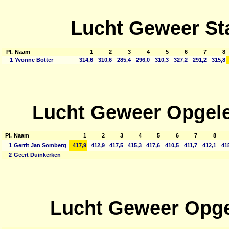
Lucht Geweer St
Pl.
Naam
1
2
3
4
5
6
7
8
1
Yvonne Botter
314,6
310,6
285,4
296,0
310,3
327,2
291,2
315,8
Lucht Geweer Opgele
Pl.
Naam
1
2
3
4
5
6
7
8
1
Gerrit Jan Somberg
417,9
412,9
417,5
415,3
417,6
410,5
411,7
412,1
415
2
Geert Duinkerken
Lucht Geweer Opge