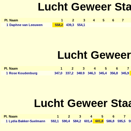
Lucht Geweer St
Pl.
Naam
1
2
3
4
5
6
7
1
Daphne van Leeuwen
558,2
439,3
554,1
Lucht Geweer
Pl.
Naam
1
2
3
4
5
6
7
1
Rose Koudenburg
347,0
337,2
348.9
346,3
345,4
356,8
345,9
Lucht Geweer Sta
Pl.
Naam
1
2
3
4
5
6
7
1
Lydia Bakker-Suelmann
592,1
590,4
584,2
601,4
601,8
586,8
595,5
5