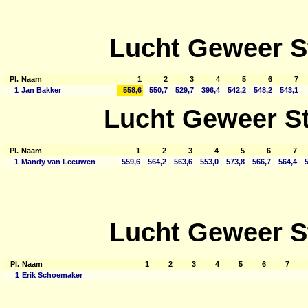
Lucht Geweer S
Pl.
Naam
1
2
3
4
5
6
7
1
Jan Bakker
558,6
550,7
529,7
396,4
542,2
548,2
543,1
Lucht Geweer S
Pl.
Naam
1
2
3
4
5
6
7
1
Mandy van Leeuwen
559,6
564,2
563,6
553,0
573,8
566,7
564,4
5
Lucht Geweer S
Pl.
Naam
1
2
3
4
5
6
7
1
Erik Schoemaker