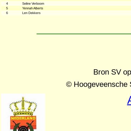
4
Seline Verboom
5
Yennah Alberts
6
Len Dekkers
Bron SV op
© Hoogeveensche S