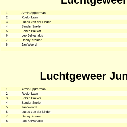
1
Armin Spijkerman
2
Roelof Laan
3
Lucas van der Linden
4
Sander Snellen
5
Fokke Bakker
6
Leo Belivanakis
7
Denny Kramer
8
Jan Woord
Luchtgeweer Jun
1
Armin Spijkerman
2
Roelof Laan
3
Fokke Bakker
4
Sander Snellen
5
Jan Woord
6
Lucas van der Linden
7
Denny Kramer
8
Leo Belivanakis