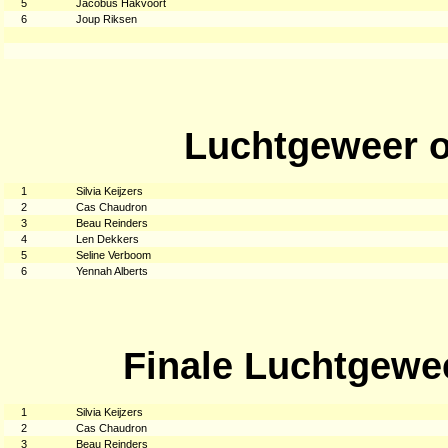
5
Jacobus Hakvoort
6
Joup Riksen
Luchtgeweer o
1
Silvia Keijzers
2
Cas Chaudron
3
Beau Reinders
4
Len Dekkers
5
Seline Verboom
6
Yennah Alberts
Finale Luchtgewe
1
Silvia Keijzers
2
Cas Chaudron
3
Beau Reinders