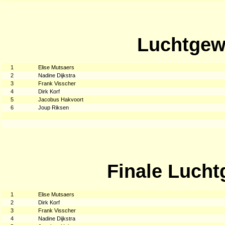
Luchtgew
1
Elise Mutsaers
2
Nadine Dijkstra
3
Frank Visscher
4
Dirk Korf
5
Jacobus Hakvoort
6
Joup Riksen
Finale Lucht
1
Elise Mutsaers
2
Dirk Korf
3
Frank Visscher
4
Nadine Dijkstra