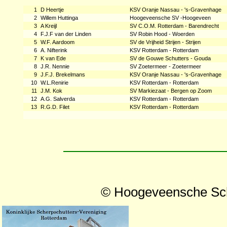
1
D Heertje
KSV Oranje Nassau - 's-Gravenhage
2
Willem Huttinga
Hoogeveensche SV -Hoogeveen
3
A Kreijl
SV C.O.M. Rotterdam - Barendrecht
4
F.J.F van der Linden
SV Robin Hood - Woerden
5
W.F. Aardoom
SV de Vrijheid Strijen - Strijen
6
A. Nifterink
KSV Rotterdam - Rotterdam
7
K van Ede
SV de Gouwe Schutters - Gouda
8
J.R. Nennie
SV Zoetermeer - Zoetermeer
9
J.F.J. Brekelmans
KSV Oranje Nassau - 's-Gravenhage
10
W.L.Renirie
KSV Rotterdam - Rotterdam
11
J.M. Kok
SV Markiezaat - Bergen op Zoom
12
A.G. Salverda
KSV Rotterdam - Rotterdam
13
R.G.D. Filet
KSV Rotterdam - Rotterdam
© Hoogeveensche Schi