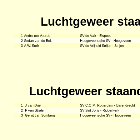
Luchtgeweer sta
1
Andre ten Voorde
SV de Valk - Elspeet
2
Stefan van de Belt
Hoogeveensche SV - Hoogeveen
3
A.W. Stolk
SV de Vrijheid Strijen - Strijen
Luchtgeweer staan
1
J van Driel
SV C.O.M. Rotterdam - Barendrecht
2
P van Stralen
SV Sint Joris - Ridderkerk
3
Gerrit Jan Somberg
Hoogeveensche SV - Hoogeveen