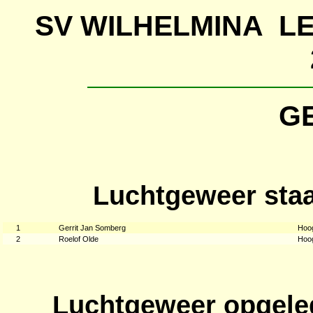
SV WILHELMINA 
G
Luchtgeweer staa
1
Gerrit Jan Somberg
Hoo
2
Roelof Olde
Hoo
Luchtgeweer opgele