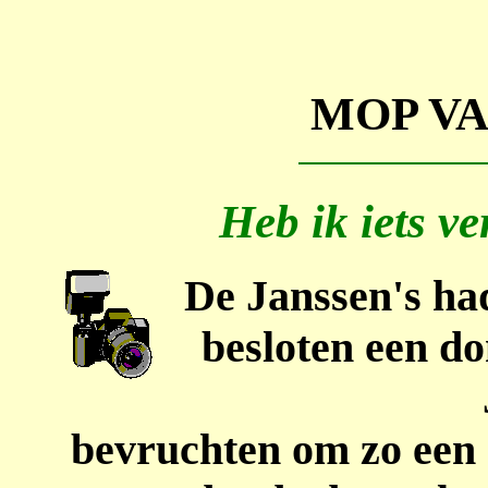
MOP V
Heb ik iets v
De Janssen's ha
besloten een d
bevruchten om zo een g