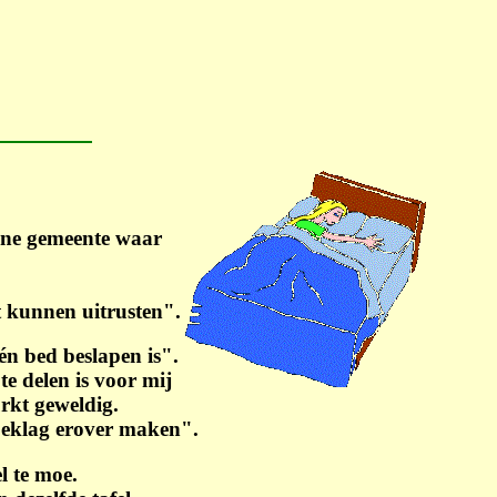
ine gemeente waar
t kunnen uitrusten".
én bed beslapen is".
e delen is voor mij
urkt geweldig.
n beklag erover maken".
l te moe.