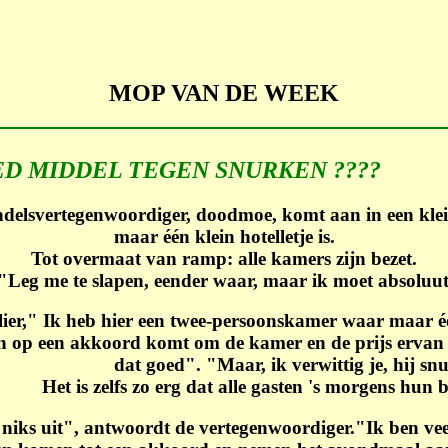
MOP VAN DE WEEK
DEL TEGEN SNURKEN ????
ndelsvertegenwoordiger, doodmoe, komt aan in een kle
maar één klein hotelletje is.
Tot overmaat van ramp: alle kamers zijn bezet.
"Leg me te slapen, eender waar, maar ik moet absoluu
lier," Ik heb hier een twee-persoonskamer waar maar é
n op een akkoord komt om de kamer en de prijs ervan t
dat goed". "Maar, ik verwittig je, hij sn
Het is zelfs zo erg dat alle gasten 's morgens hu
iks uit", antwoordt de vertegenwoordiger."Ik ben vee