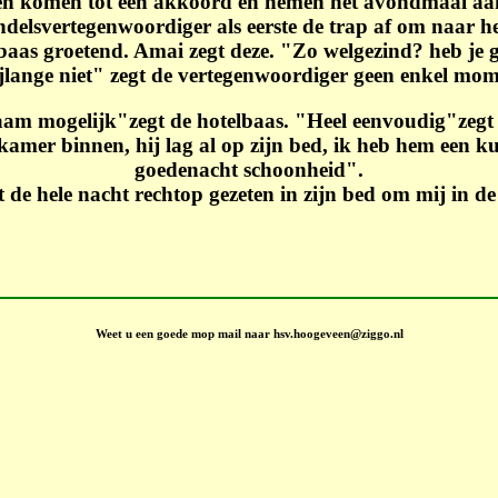
n komen tot een akkoord en nemen het avondmaal aan d
elsvertegenwoordiger als eerste de trap af om naar het
lbaas groetend. Amai zegt deze. "Zo welgezind? heb je g
jlange niet" zegt de vertegenwoordiger geen enkel mom
aam mogelijk"zegt de hotelbaas. "Heel eenvoudig"zegt 
amer binnen, hij lag al op zijn bed, ik heb hem een k
goedenacht schoonheid".
t de hele nacht rechtop gezeten in zijn bed om mij in d
Weet u een goede mop mail naar hsv.hoogeveen@ziggo.nl