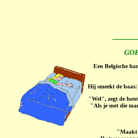
GOED MID
Een Belgische ha
Hij smeekt de baas:
"Wel", zegt de hote
"Als je met die ma
"Maakt n