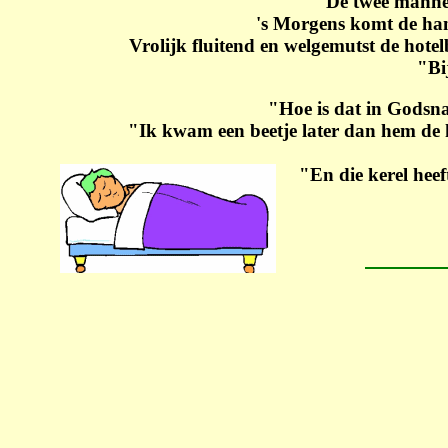
De twee manne
's Morgens komt de hand
Vrolijk fluitend en welgemutst de hote
"Bi
"Hoe is dat in Godsn
"Ik kwam een beetje later dan hem de k
"En die kerel heef