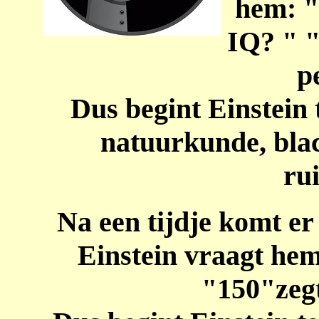
hem: "
IQ? " "
p
Dus begint Einstein 
natuurkunde, black
ru
Na een tijdje komt er
Einstein vraagt he
"150"zegt