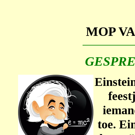
MOP V
GESPREK 
Einstei
feest
ieman
toe. Ei