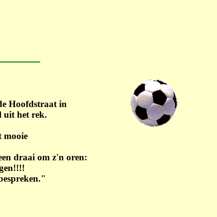
de Hoofdstraat in
uit het rek.
t mooie
 een draai om z'n oren:
en!!!!
bespreken."