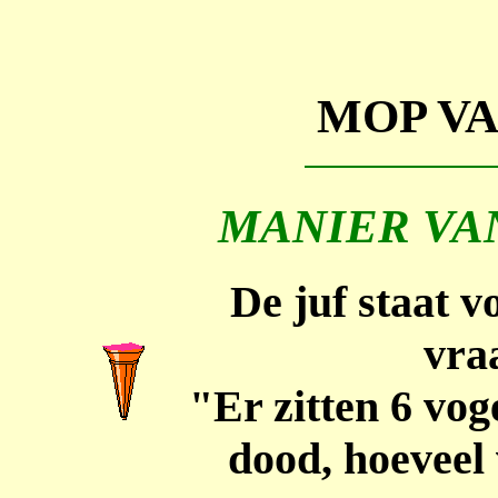
MOP V
MANIER VA
De juf staat v
vra
"Er zitten 6 vog
dood, hoeveel 