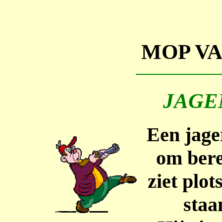
MOP V
JAGE
Een jager
om bere
ziet plot
staa