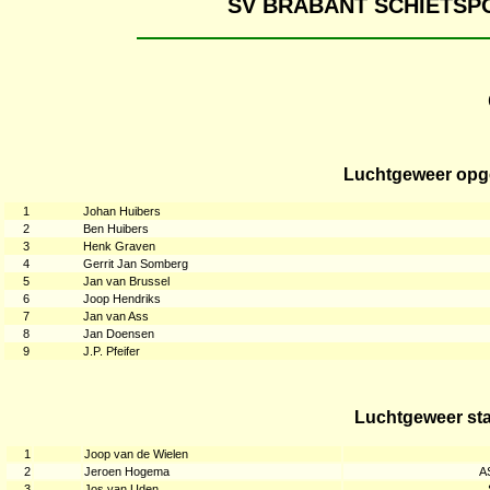
SV BRABANT SCHIETS
Luchtgeweer opge
1
Johan Huibers
2
Ben Huibers
3
Henk Graven
4
Gerrit Jan Somberg
5
Jan van Brussel
6
Joop Hendriks
7
Jan van Ass
8
Jan Doensen
9
J.P. Pfeifer
Luchtgeweer sta
1
Joop van de Wielen
2
Jeroen Hogema
A
3
Jos van Uden