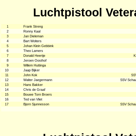
Luchtpistool Vete
1
Frank Streng
2
Ronny Kaal
3
Jan Dieleman
4
Bart Wolters
5
Johan Klein Gebbink
6
Theo Lamers
7
Donald Heertje
K
8
Jeroen Oosthof
9
Willem Huttinga
10
Jaap Bijker
11
John Kok
SS
12
Walter Jaegermann
SSV Schaa
13
Hans Bakker
14
Chris de Graaf
15
Bouwe Torn Broers
16
Ted van Vliet
17
Bjorn Sjunnesson
SSV Schaa