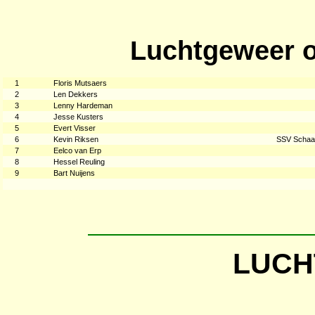
Luchtgeweer o
1
Floris Mutsaers
2
Len Dekkers
3
Lenny Hardeman
4
Jesse Kusters
5
Evert Visser
6
Kevin Riksen
SSV Schaa
7
Eelco van Erp
8
Hessel Reuling
9
Bart Nuijens
LUCH