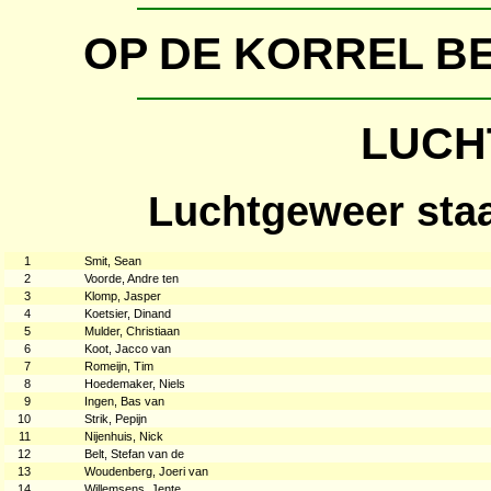
OP DE KORREL B
LUCH
Luchtgeweer sta
1
Smit, Sean
2
Voorde, Andre ten
3
Klomp, Jasper
4
Koetsier, Dinand
5
Mulder, Christiaan
6
Koot, Jacco van
7
Romeijn, Tim
8
Hoedemaker, Niels
9
Ingen, Bas van
10
Strik, Pepijn
11
Nijenhuis, Nick
12
Belt, Stefan van de
13
Woudenberg, Joeri van
14
Willemsens, Jente