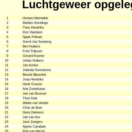
Luchtgeweer opgele
1
Herbert Memelink
2
Marlies Hovelings
3
Theo Hendriks
4
Ron Vlasblom
5
Sjaak Polman
6
Gerrit-Jan Somberg
7
Ben Huibers
8
Fred Thijssen
9
Gerard Kramer
10
Johan Huibers
11
Jan Korten
12
Jolanda Hunnekens
13
Bennie Bleumink
14
Joop Hendriks
15
Henk Graven
16
Arie Zoetekauw
17
Jan van Brussel
18
Theo Huls
19
Wiebe van Vondel
20
Chris de Boer
21
Hans Dekkers
22
Jan van Ass
23
Jack Zeegers
24
Agnes Carabain
25
Rob van Wezel