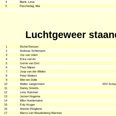
4
Blank, Lena
5
Paschedag, Mia
Luchtgeweer staan
1
Richel Rensen
2
Andreas Schiemann
3
Jos van Uden
4
Erica van As
5
Gerrie van Eert
6
Theo Mijnen
7
Joop van der Wielen
8
Peter Wolters
9
Wim ten Dolle
10
Walter Jaegermann
SSV Schaa
11
Danny Smeets
12
Leny Huisman
13
Jeroen Hogema
14
Mike Hoedemaker
15
Fritz Kruger
16
Antonio Risiglione
17
Marco van Woudenberg-Warman