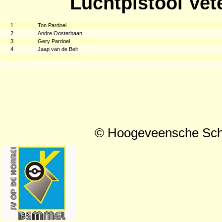
Luchtpistool Vet
1
Ton Pardoel
2
Andre Oosterbaan
3
Gery Pardoel
4
Jaap van de Belt
© Hoogeveensche Sch