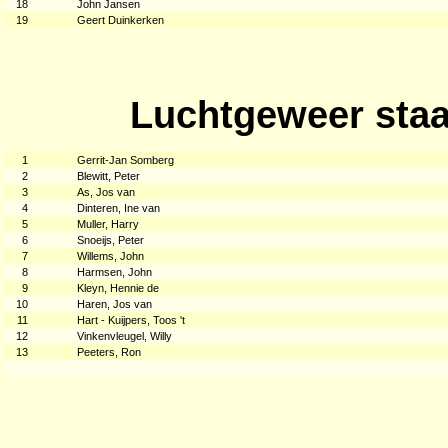
18
John Jansen
19
Geert Duinkerken
Luchtgeweer staa
1
Gerrit-Jan Somberg
2
Blewitt, Peter
3
As, Jos van
4
Dinteren, Ine van
5
Muller, Harry
6
Snoeijs, Peter
7
Willems, John
8
Harmsen, John
9
Kleyn, Hennie de
10
Haren, Jos van
11
Hart - Kuijpers, Toos 't
12
Vinkenvleugel, Willy
13
Peeters, Ron