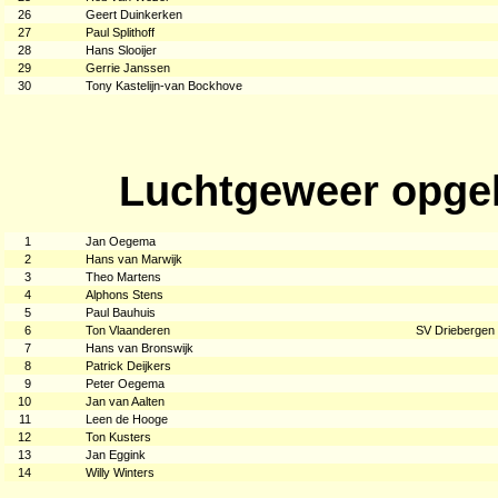
26
Geert Duinkerken
27
Paul Splithoff
28
Hans Slooijer
29
Gerrie Janssen
30
Tony Kastelijn-van Bockhove
Luchtgeweer opgel
1
Jan Oegema
2
Hans van Marwijk
3
Theo Martens
4
Alphons Stens
5
Paul Bauhuis
6
Ton Vlaanderen
SV Driebergen 
7
Hans van Bronswijk
8
Patrick Deijkers
9
Peter Oegema
10
Jan van Aalten
11
Leen de Hooge
12
Ton Kusters
13
Jan Eggink
14
Willy Winters