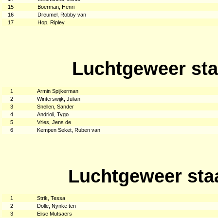
15
Boerman, Henri
16
Dreumel, Robby van
17
Hop, Ripley
Luchtgeweer sta
1
Armin Spijkerman
2
Winterswijk, Julian
3
Snellen, Sander
4
Andrioli, Tygo
5
Vries, Jens de
6
Kempen Seket, Ruben van
Luchtgeweer sta
1
Strik, Tessa
2
Dolle, Nynke ten
3
Elise Mutsaers