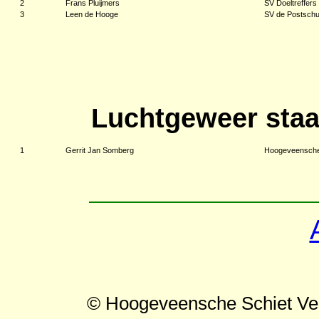
2
Frans Pluijmers
SV Doeltreffers
3
Leen de Hooge
SV de Postschut
Luchtgeweer staa
1
Gerrit Jan Somberg
Hoogeveensche
© Hoogeveensche Schiet Ve