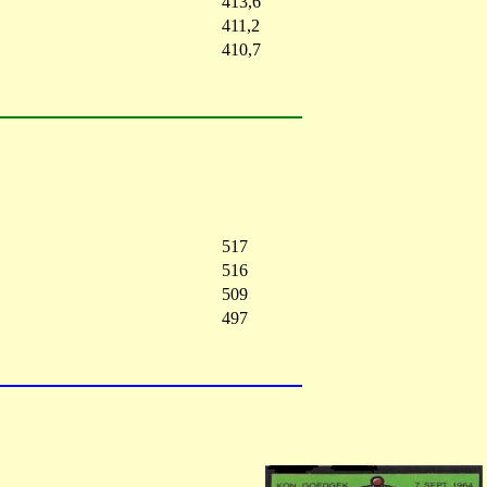
413,6
411,2
410,7
517
516
509
497