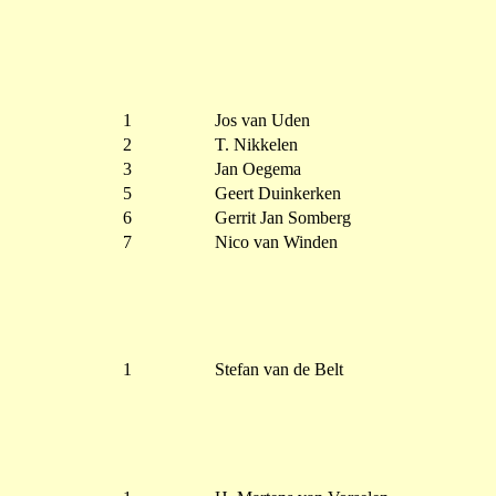
1
Jos van Uden
2
T. Nikkelen
3
Jan Oegema
5
Geert Duinkerken
6
Gerrit Jan Somberg
7
Nico van Winden
1
Stefan van de Belt