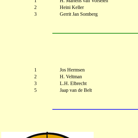
1
H. Martens van Vorselen
2
Heini Keller
3
Gerrit Jan Somberg
1
Jos Hermsen
2
H. Veltman
3
L.H. Elbrecht
5
Jaap van de Belt