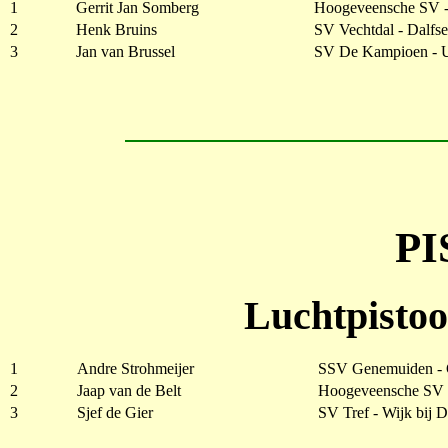
1
Gerrit Jan Somberg
Hoogeveensche SV 
2
Henk Bruins
SV Vechtdal - Dalfs
3
Jan van Brussel
SV De Kampioen - U
P
Luchtpistoo
1
Andre Strohmeijer
SSV Genemuiden -
2
Jaap van de Belt
Hoogeveensche SV 
3
Sjef de Gier
SV Tref - Wijk bij 