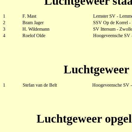
Luchtgeweer staa
1
F. Mast
Lemster SV - Lemm
2
Bram Jager
SSV Op de Korrel 
3
H. Wildemann
SV Ittersum - Zwoll
4
Roelof Olde
Hoogeveensche SV 
Luchtgeweer 
1
Stefan van de Belt
Hoogeveensche SV 
Luchtgeweer opgel