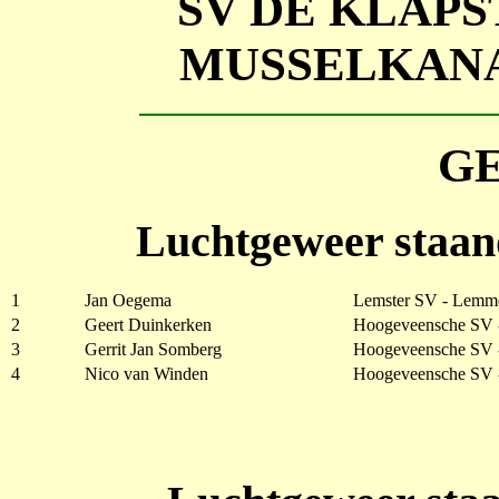
SV DE KLAP
MUSSELKANA
G
Luchtgeweer staan
1
Jan Oegema
Lemster SV - Lemm
2
Geert Duinkerken
Hoogeveensche SV 
3
Gerrit Jan Somberg
Hoogeveensche SV 
4
Nico van Winden
Hoogeveensche SV 