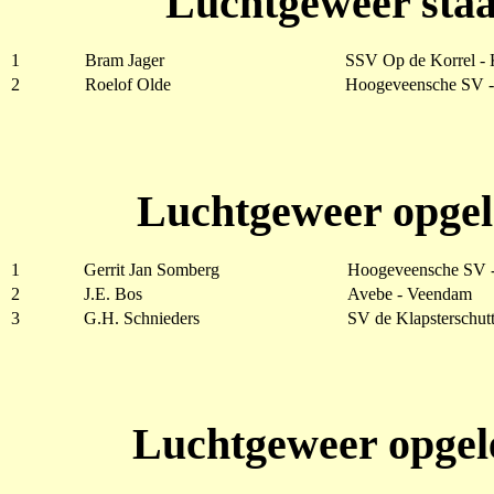
Luchtgeweer staa
1
Bram Jager
SSV Op de Korrel -
2
Roelof Olde
Hoogeveensche SV 
Luchtgeweer opgel
1
Gerrit Jan Somberg
Hoogeveensche SV 
2
J.E. Bos
Avebe - Veendam
3
G.H. Schnieders
SV de Klapsterschutt
Luchtgeweer opgele