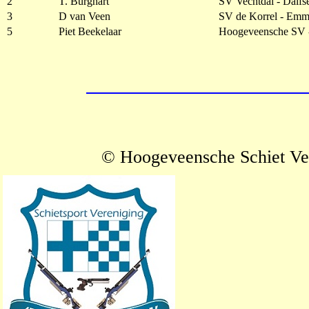
2
T. Burghart
SV Vechtdal - Dalfs
3
D van Veen
SV de Korrel - Emm
5
Piet Beekelaar
Hoogeveensche SV 
© Hoogeveensche Schiet Ve