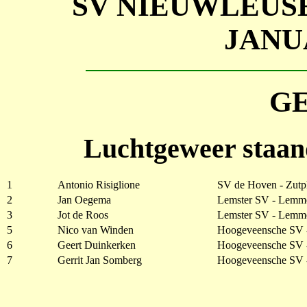
SV NIEUWLEUS
JANU
G
Luchtgeweer staan
1
Antonio Risiglione
SV de Hoven - Zut
2
Jan Oegema
Lemster SV - Lemm
3
Jot de Roos
Lemster SV - Lemm
5
Nico van Winden
Hoogeveensche SV 
6
Geert Duinkerken
Hoogeveensche SV 
7
Gerrit Jan Somberg
Hoogeveensche SV 