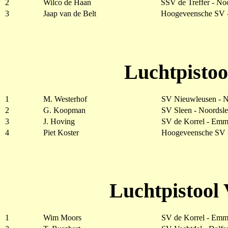
2
Wilco de Haan
SSV de Treffer - No
3
Jaap van de Belt
Hoogeveensche SV 
Luchtpistoo
1
M. Westerhof
SV Nieuwleusen - 
2
G. Koopman
SV Sleen - Noordsl
3
J. Hoving
SV de Korrel - Emm
4
Piet Koster
Hoogeveensche SV 
Luchtpistool 
1
Wim Moors
SV de Korrel - Emm