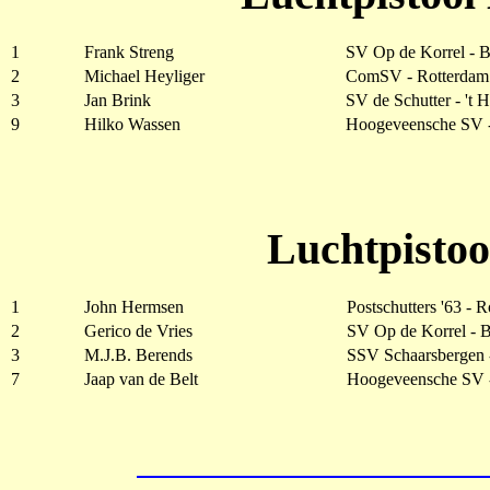
1
Frank Streng
SV Op de Korrel - 
2
Michael Heyliger
ComSV - Rotterdam
3
Jan Brink
SV de Schutter - 't 
9
Hilko Wassen
Hoogeveensche SV 
Luchtpistoo
1
John Hermsen
Postschutters '63 - 
2
Gerico de Vries
SV Op de Korrel -
3
M.J.B. Berends
SSV Schaarsbergen 
7
Jaap van de Belt
Hoogeveensche SV 