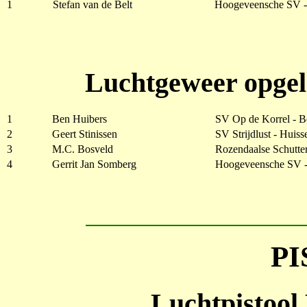
1
Stefan van de Belt
Hoogeveensche SV 
Luchtgeweer opgel
1
Ben Huibers
SV Op de Korrel - 
2
Geert Stinissen
SV Strijdlust - Huiss
3
M.C. Bosveld
Rozendaalse Schutter
4
Gerrit Jan Somberg
Hoogeveensche SV 
P
Luchtpistool