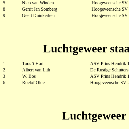
5
Nico van Winden
Hoogeveensche SV 
8
Gerrit Jan Somberg
Hoogeveensche SV 
9
Geert Duinkerken
Hoogeveensche SV 
Luchtgeweer staa
1
Toos 't Hart
ASV Prins Hendrik 1
2
Albert van Lith
De Rustige Schutters
3
W. Bos
ASV Prins Hendrik 1
6
Roelof Olde
Hoogeveensche SV 
Luchtgeweer 