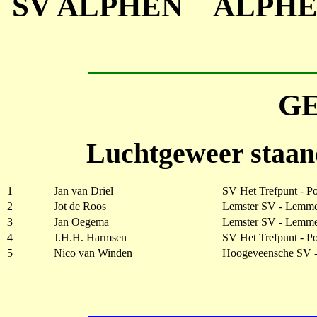
SV ALPHEN ALPHE
G
Luchtgeweer staan
1
Jan van Driel
SV Het Trefpunt - Po
2
Jot de Roos
Lemster SV - Lemm
3
Jan Oegema
Lemster SV - Lemm
4
J.H.H. Harmsen
SV Het Trefpunt - Po
5
Nico van Winden
Hoogeveensche SV 