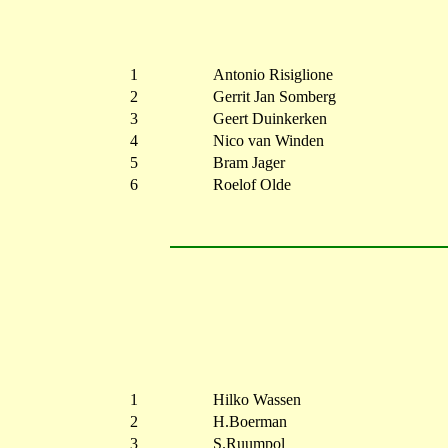
1
Antonio Risiglione
2
Gerrit Jan Somberg
3
Geert Duinkerken
4
Nico van Winden
5
Bram Jager
6
Roelof Olde
1
Hilko Wassen
2
H.Boerman
3
S.Ruumpol