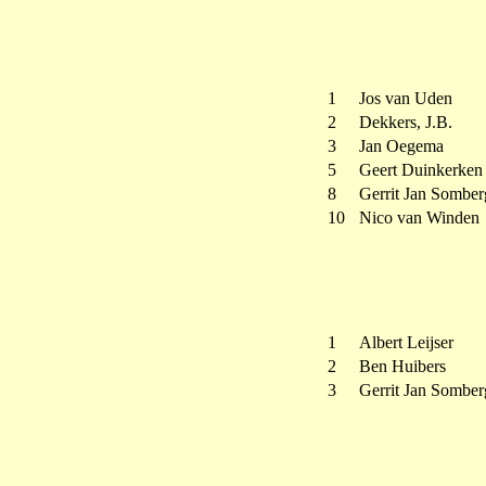
1
Jos van Uden
2
Dekkers, J.B.
3
Jan Oegema
5
Geert Duinkerken
8
Gerrit Jan Somber
10
Nico van Winden
1
Albert Leijser
2
Ben Huibers
3
Gerrit Jan Somber