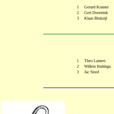
1
Gerard Kramer
2
Gert Doornink
3
Klaas Blokzijl
1
Theo Lamers
2
Willem Huttinga
3
Jac Stoof