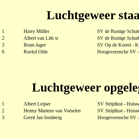
Luchtgeweer staa
1
Harry Müller
SV de Rustige Schutt
2
Albert van Lith sr
SV de Rustige Schutt
3
Bram Jager
SV Op de Korrel - 
6
Roelof Olde
Hoogeveensche SV 
Luchtgeweer opgele
1
Albert Leijser
SV Strijdlust - Huiss
2
Henny Martens van Vorselen
SV Strijdlust - Huiss
3
Gerrit Jan Somberg
Hoogeveensche SV 