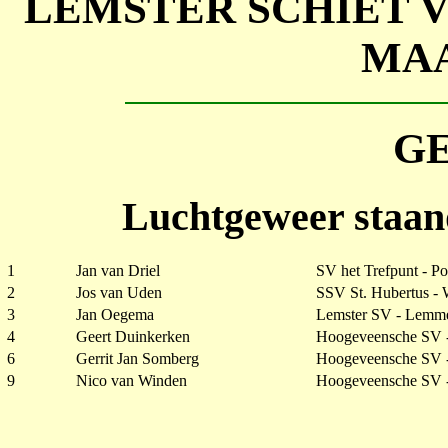
LEMSTER SCHIET
MAA
G
Luchtgeweer staan
1
Jan van Driel
SV het Trefpunt - Po
2
Jos van Uden
SSV St. Hubertus - 
3
Jan Oegema
Lemster SV - Lemm
4
Geert Duinkerken
Hoogeveensche SV 
6
Gerrit Jan Somberg
Hoogeveensche SV 
9
Nico van Winden
Hoogeveensche SV 