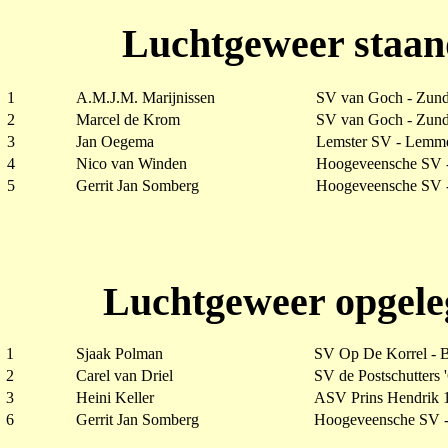
Luchtgeweer staan
1
A.M.J.M. Marijnissen
SV van Goch - Zund
2
Marcel de Krom
SV van Goch - Zund
3
Jan Oegema
Lemster SV - Lemm
4
Nico van Winden
Hoogeveensche SV 
5
Gerrit Jan Somberg
Hoogeveensche SV 
Luchtgeweer opgele
1
Sjaak Polman
SV Op De Korrel -
2
Carel van Driel
SV de Postschutters 
3
Heini Keller
ASV Prins Hendrik 1
6
Gerrit Jan Somberg
Hoogeveensche SV 