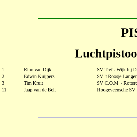
P
Luchtpistoo
1
Rino van Dijk
SV Tref - Wijk bij D
2
Edwin Kuijpers
SV 't Roosje-Lang
3
Tim Kruit
SV C.O.M. - Rotte
11
Jaap van de Belt
Hoogeveensche SV 