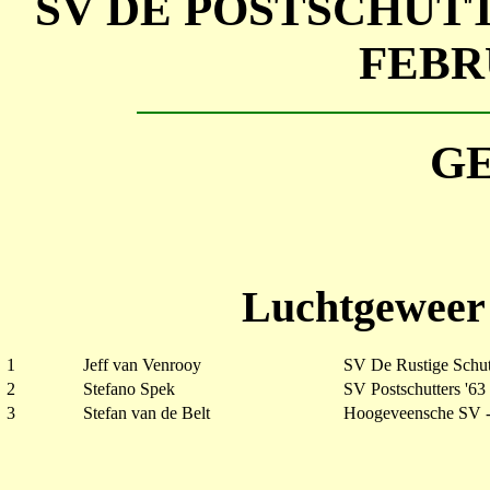
SV DE POSTSCHU
FEBR
G
Luchtgeweer 
1
Jeff van Venrooy
SV De Rustige Schut
2
Stefano Spek
SV Postschutters '63
3
Stefan van de Belt
Hoogeveensche SV 