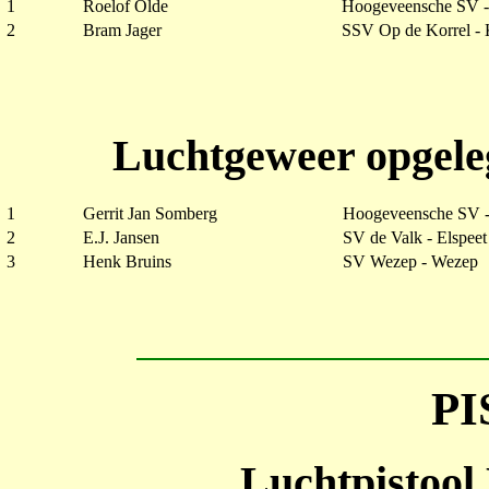
1
Roelof Olde
Hoogeveensche SV 
2
Bram Jager
SSV Op de Korrel -
Luchtgeweer opgele
1
Gerrit Jan Somberg
Hoogeveensche SV 
2
E.J. Jansen
SV de Valk - Elspeet
3
Henk Bruins
SV Wezep - Wezep
P
Luchtpistool