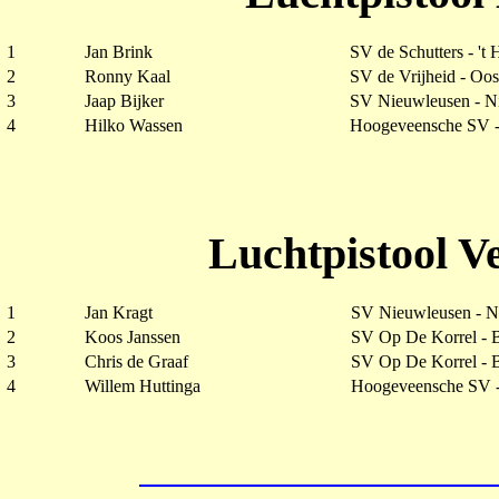
1
Jan Brink
SV de Schutters - 't 
2
Ronny Kaal
SV de Vrijheid - Oos
3
Jaap Bijker
SV Nieuwleusen - N
4
Hilko Wassen
Hoogeveensche SV 
Luchtpistool V
1
Jan Kragt
SV Nieuwleusen - N
2
Koos Janssen
SV Op De Korrel -
3
Chris de Graaf
SV Op De Korrel -
4
Willem Huttinga
Hoogeveensche SV 