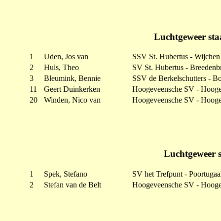
Luchtgeweer sta
1
Uden, Jos van
SSV St. Hubertus - Wijchen
2
Huls, Theo
SV St. Hubertus - Breedenb
3
Bleumink, Bennie
SSV de Berkelschutters - B
11
Geert Duinkerken
Hoogeveensche SV - Hoog
20
Winden, Nico van
Hoogeveensche SV - Hoog
Luchtgeweer 
1
Spek, Stefano
SV het Trefpunt - Poortugaa
2
Stefan van de Belt
Hoogeveensche SV - Hoog