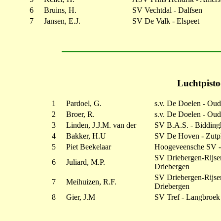
6
Bruins, H.
SV Vechtdal - Dalfsen
7
Jansen, E.J.
SV De Valk - Elspeet
Luchtpisto
1
Pardoel, G.
s.v. De Doelen - Ou
2
Broer, R.
s.v. De Doelen - Ou
3
Linden, J.J.M. van der
SV B.A.S. - Bidding
4
Bakker, H.U
SV De Hoven - Zutp
5
Piet Beekelaar
Hoogeveensche SV 
SV Driebergen-Rijse
6
Juliard, M.P.
Driebergen
SV Driebergen-Rijse
7
Meihuizen, R.F.
Driebergen
8
Gier, J.M
SV Tref - Langbroek