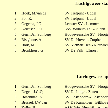
Luchtgeweer sta
1
Hoek, M.van de
SV Trefpunt - Uddel
2
Pol, E.
SV Trefpunt - Uddel
3
Oegema, J.G.
Lemster SV - Lemmer
4
Gerritsen, F.J.
SSV Wilhelm Tell - Putten
5
Gerrit Jan Somberg
Hoogeveensche SV - Hoog
6
Risiglione, A.
SV De Hoven - Zutphen
7
Blok, M.
SV Nieuwleusen - Nieuwle
8
Bronkhorst, G.
SV De Valk - Elspeet
Luchtgeweer op
1
Gerrit Jan Somberg
Hoogeveensche SV - Hoog
2
Degen, J.G.Q
SV De Linge - Zetten
3
Boschman, A.
SV Oostendorp - Oostendor
4
Brussel, J.W.van
SV De Kampioen - Bilthov
5
Keller, H.
ASV Prins Hendrik - Amers