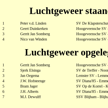
Luchtgeweer staan
1
Peter v.d. Linden
SV De Klapsterschut
2
Geert Duinkerken
Hoogeveensche SV 
3
Gerrit Jan Somberg
Hoogeveensche SV 
4
Nico van Winden
Hoogeveensche SV 
Luchtgeweer opgele
1
Gerrit Jan Somberg
Hoogeveensche SV 
2
Sjerk Elsinga
SV de Treffer - Noo
3
Jan Oegema
Lemster SV - Lemm
4
J.W. Hofsteenge
SV Diana'85 - Emm
5
Bram Jager
SV Op de Korrel - 
6
J.H. Alberts
SV Diana'85 - Emm
7
M.J. Dewulff
SSV Blijham - Blij