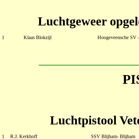
Luchtgeweer opgele
1
Klaas Blokzijl
Hoogeveensche SV 
P
Luchtpistool Ve
1
R.J. Kerkhoff
SSV Blijham- Blijham