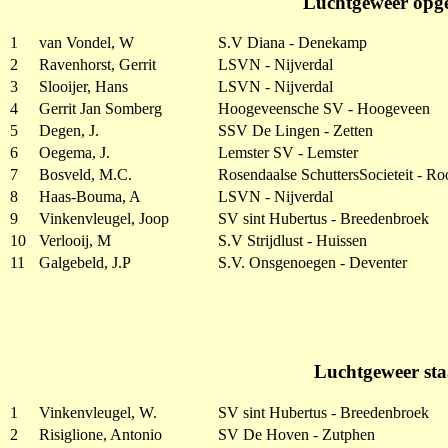
Luchtgeweer opge
1
van Vondel, W
S.V Diana - Denekamp
2
Ravenhorst, Gerrit
LSVN - Nijverdal
3
Slooijer, Hans
LSVN - Nijverdal
4
Gerrit Jan Somberg
Hoogeveensche SV - Hoogeveen
5
Degen, J.
SSV De Lingen - Zetten
6
Oegema, J.
Lemster SV - Lemster
7
Bosveld, M.C.
Rosendaalse SchuttersSocieteit - Ro
8
Haas-Bouma, A
LSVN - Nijverdal
9
Vinkenvleugel, Joop
SV sint Hubertus - Breedenbroek
10
Verlooij, M
S.V Strijdlust - Huissen
11
Galgebeld, J.P
S.V. Onsgenoegen - Deventer
Luchtgeweer sta
1
Vinkenvleugel, W.
SV sint Hubertus - Breedenbroek
2
Risiglione, Antonio
SV De Hoven - Zutphen