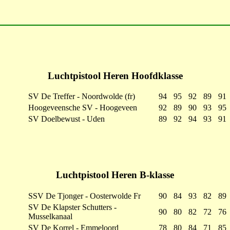
Luchtpistool Heren Hoofdklasse
SV De Treffer - Noordwolde (fr)
94
95
92
89
91
Hoogeveensche SV - Hoogeveen
92
89
90
93
95
SV Doelbewust - Uden
89
92
94
93
91
Luchtpistool Heren B-klasse
SSV De Tjonger - Oosterwolde Fr
90
84
93
82
89
SV De Klapster Schutters -
90
80
82
72
76
Musselkanaal
SV De Korrel - Emmeloord
78
80
84
71
85