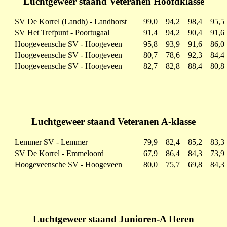
Luchtgeweer staand Veteranen Hoofdklasse
SV De Korrel (Landh) - Landhorst
99,0
94,2
98,4
95,5
SV Het Trefpunt - Poortugaal
91,4
94,2
90,4
91,6
Hoogeveensche SV - Hoogeveen
95,8
93,9
91,6
86,0
Hoogeveensche SV - Hoogeveen
80,7
78,6
92,3
84,4
Hoogeveensche SV - Hoogeveen
82,7
82,8
88,4
80,8
Luchtgeweer staand Veteranen A-klasse
Lemmer SV - Lemmer
79,9
82,4
85,2
83,3
SV De Korrel - Emmeloord
67,9
86,4
84,3
73,9
Hoogeveensche SV - Hoogeveen
80,0
75,7
69,8
84,3
Luchtgeweer staand Junioren-A Heren