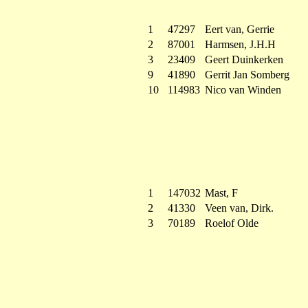
1
47297
Eert van, Gerrie
2
87001
Harmsen, J.H.H
3
23409
Geert Duinkerken
9
41890
Gerrit Jan Somberg
10
114983
Nico van Winden
1
147032
Mast, F
2
41330
Veen van, Dirk.
3
70189
Roelof Olde