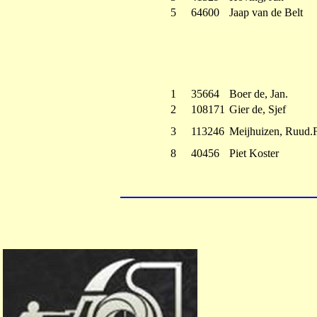
5
64600
Jaap van de Belt
1
35664
Boer de, Jan.
2
108171
Gier de, Sjef
3
113246
Meijhuizen, Ruud.
8
40456
Piet Koster