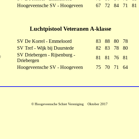
Hoogeveensche SV - Hoogeveen
67
72
84
71
81
Luchtpistool Veteranen A-klasse
SV De Korrel - Emmeloord
83
88
80
78
SV Tref - Wijk bij Duurstede
82
83
78
80
SV Driebergen - Rijsenburg -
F
81
81
76
81
Driebergen
Hoogeveensche SV - Hoogeveen
75
70
71
64
© Hoogeveensche Schiet Vereniging Oktober 2017