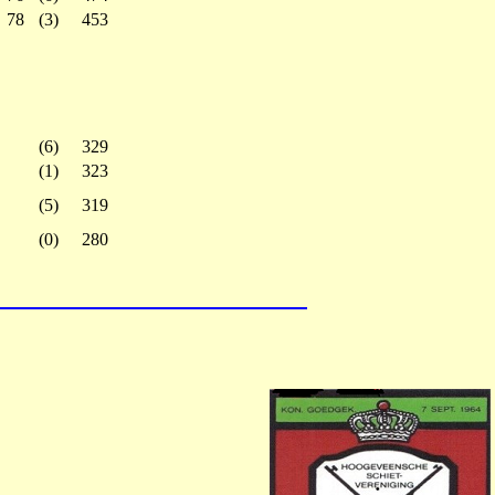
78
(3)
453
(6)
329
(1)
323
(5)
319
(0)
280