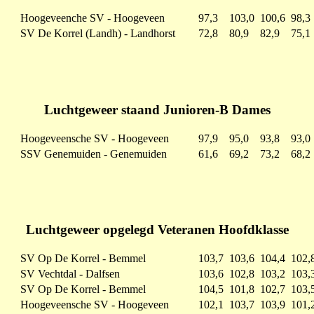
Hoogeveenche SV - Hoogeveen
97,3
103,0
100,6
98,3
SV De Korrel (Landh) - Landhorst
72,8
80,9
82,9
75,1
Luchtgeweer staand Junioren-B Dames
Hoogeveensche SV - Hoogeveen
97,9
95,0
93,8
93,0
SSV Genemuiden - Genemuiden
61,6
69,2
73,2
68,2
Luchtgeweer opgelegd Veteranen Hoofdklasse
SV Op De Korrel - Bemmel
103,7
103,6
104,4
102,
SV Vechtdal - Dalfsen
103,6
102,8
103,2
103,
SV Op De Korrel - Bemmel
104,5
101,8
102,7
103,
Hoogeveensche SV - Hoogeveen
102,1
103,7
103,9
101,