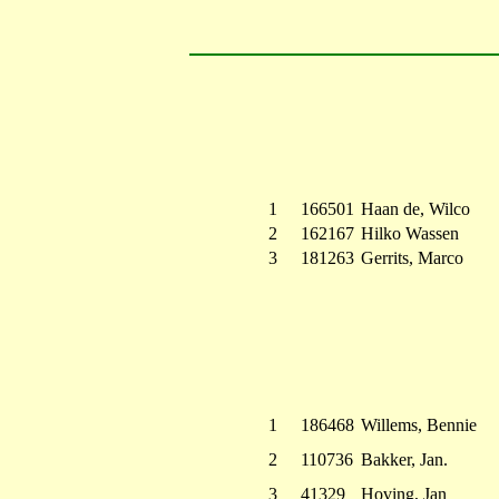
1
166501
Haan de, Wilco
2
162167
Hilko Wassen
3
181263
Gerrits, Marco
1
186468
Willems, Bennie
2
110736
Bakker, Jan.
3
41329
Hoving, Jan