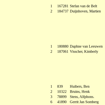
1
167281
Stefan van de Belt
2
184737
Duijnhoven, Martien
1
180880
Daphne van Leeuwen
2
187061
Visscher, Kimberly
1
839
Huibers, Ben
2
10322
Bruins, Henk
3
78899
Stens, Alfphons.
6
41890
Gerrit Jan Somberg