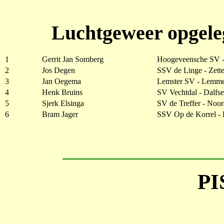
Luchtgeweer opgele
1
Gerrit Jan Somberg
Hoogeveensche SV 
2
Jos Degen
SSV de Linge - Zett
3
Jan Oegema
Lemster SV - Lemm
4
Henk Bruins
SV Vechtdal - Dalfs
5
Sjerk Elsinga
SV de Treffer - Noo
6
Bram Jager
SSV Op de Korrel -
P