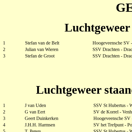
G
Luchtgeweer 
1
Stefan van de Belt
Hoogeveensche SV 
2
Julian van Wieren
SSV Drachten - Dra
3
Stefan de Groot
SSV Drachten - Dra
Luchtgeweer staan
1
J van Uden
SSV St Hubertus - 
2
G van Eert
SV de Korrel - Venh
3
Geert Duinkerken
Hoogeveensche SV 
4
J.H.H. Harmsen
SV het Trefpunt - Po
5
T. Peters
SSV St Hubertus - 