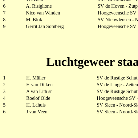
6
A. Risiglione
SV de Hoven - Zut
7
Nico van Winden
Hoogeveensche SV 
8
M. Blok
SV Nieuwleusen - 
9
Gerrit Jan Somberg
Hoogeveensche SV 
Luchtgeweer staa
1
H. Müller
SV de Rustige Schutt
2
H van Dijken
SV de Linge - Zetten
3
A van Lith sr
SV de Rustige Schutt
4
Roelof Olde
Hoogeveensche SV 
5
H. Lahuis
SV Sleen - Noord-Sl
6
J van Veen
SV Sleen - Noord-Sl