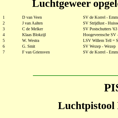
Luchtgeweer opgele
1
D van Veen
SV de Korrel - Emm
2
J van Aalten
SV Strijdlust - Huiss
3
C de Melker
SV Postschutters '63
4
Klaas Blokzijl
Hoogeveensche SV 
5
W. Westra
LSV Willem Tell = S
6
G. Smit
SV Wezep - Wezep
7
F van Griensven
SV de Korrel - Emm
P
Luchtpistool