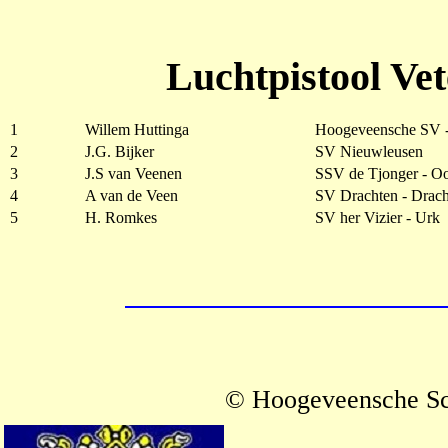
Luchtpistool Ve
1
Willem Huttinga
Hoogeveensche SV 
2
J.G. Bijker
SV Nieuwleusen
3
J.S van Veenen
SSV de Tjonger - O
4
A van de Veen
SV Drachten - Drach
5
H. Romkes
SV her Vizier - Urk
© Hoogeveensche Sc