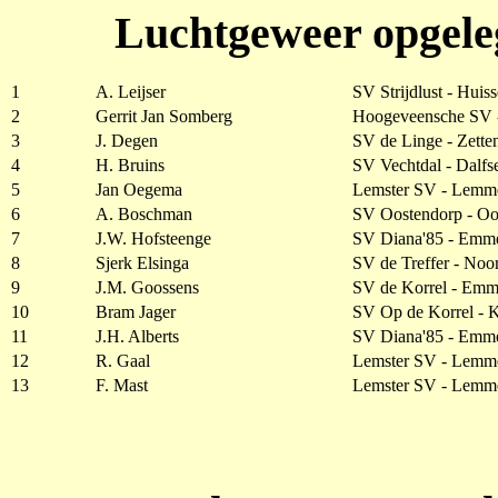
Luchtgeweer opgele
1
A. Leijser
SV Strijdlust - Huis
2
Gerrit Jan Somberg
Hoogeveensche SV 
3
J. Degen
SV de Linge - Zette
4
H. Bruins
SV Vechtdal - Dalfs
5
Jan Oegema
Lemster SV - Lemm
6
A. Boschman
SV Oostendorp - Oo
7
J.W. Hofsteenge
SV Diana'85 - Emm
8
Sjerk Elsinga
SV de Treffer - No
9
J.M. Goossens
SV de Korrel - Emm
10
Bram Jager
SV Op de Korrel -
11
J.H. Alberts
SV Diana'85 - Emm
12
R. Gaal
Lemster SV - Lemm
13
F. Mast
Lemster SV - Lemm