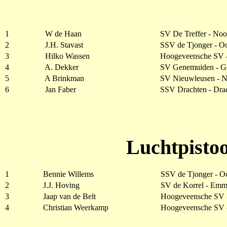
1
W de Haan
SV De Treffer - No
2
J.H. Stavast
SSV de Tjonger - O
3
Hilko Wassen
Hoogeveensche SV 
4
A. Dekker
SV Genemuiden - G
5
A Brinkman
SV Nieuwleusen - N
6
Jan Faber
SSV Drachten - Dra
Luchtpistoo
1
Bennie Willems
SSV de Tjonger - O
2
J.J. Hoving
SV de Korrel - Emm
3
Jaap van de Belt
Hoogeveensche SV 
4
Christian Weerkamp
Hoogeveensche SV 