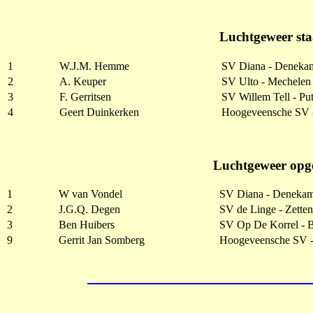
Luchtgeweer sta
1
W.J.M. Hemme
SV Diana - Deneka
2
A. Keuper
SV Ulto - Mechelen
3
F. Gerritsen
SV Willem Tell - Pu
4
Geert Duinkerken
Hoogeveensche SV 
Luchtgeweer opge
1
W van Vondel
SV Diana - Deneka
2
J.G.Q. Degen
SV de Linge - Zetten
3
Ben Huibers
SV Op De Korrel -
9
Gerrit Jan Somberg
Hoogeveensche SV 