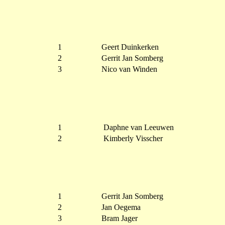
1
Geert Duinkerken
2
Gerrit Jan Somberg
3
Nico van Winden
1
Daphne van Leeuwen
2
Kimberly Visscher
1
Gerrit Jan Somberg
2
Jan Oegema
3
Bram Jager