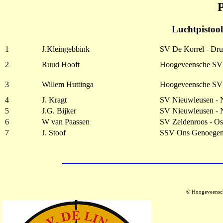
Luchtpistool
1
J.Kleingebbink
SV De Korrel - Dru
2
Ruud Hooft
Hoogeveensche SV
3
Willem Huttinga
Hoogeveensche SV
4
J. Kragt
SV Nieuwleusen - 
5
J.G. Bijker
SV Nieuwleusen - 
6
W van Paassen
SV Zeldenroos - Os
7
J. Stoof
SSV Ons Genoegen 
© Hoogeveensch