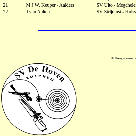
21
M.J.W. Keuper - Aalders
SV Ulto - Megchele
22
J van Aalten
SV Strijdlust - Huis
© Hoogeveensche