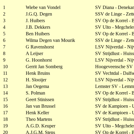
1
Wiebe van Vondel
SV Diana - Deneka
2
J.G.Q. Degen
SSV de Linge - Zett
3
J. Huibers
SV Op de Korrel -
4
J.B. Dekkers
SV Ulto - Megchele
5
Ben Huibers
SV Op de Korrel -
6
Wilma Degen van Mourik
SSV de Linge - Zett
7
G Ravenshorst
LSV Nijverdal - Nij
8
A Leijser
SV Strijdlust - Huis
9
G. Hoonhorst
LSV Nijverdal - Nij
10
Gerrit Jan Somberg
Hoogeveensche SV 
11
Henk Bruins
SV Vechtdal - Dalfs
12
H. Slooijer
LSV Nijverdal - Nij
13
Jan Oegema
Lemster SV - Lemm
14
S. Polman
SV Op de Korrel -
15
Geert Stinissen
SV Strijdlust - Huis
16
Jan van Brussel
SV de Kampioen - U
17
Henk Keller
SV de Kampioen - U
18
Theo Martens
SV Strijdlust - Huis
19
A.G.D. Keuper
SV Ulto - Megchele
20
A.J.G.M. Stens
SV Op de Korrel -