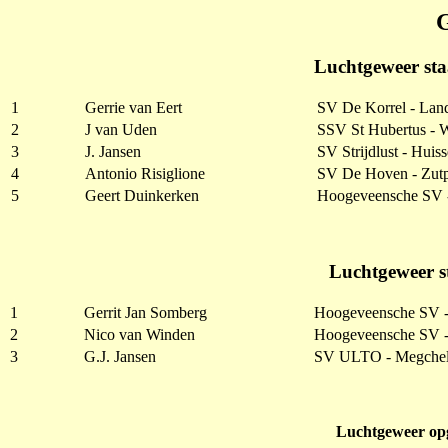
Luchtgeweer sta
1
Gerrie van Eert
SV De Korrel - Lan
2
J van Uden
SSV St Hubertus - 
3
J. Jansen
SV Strijdlust - Huis
4
Antonio Risiglione
SV De Hoven - Zut
5
Geert Duinkerken
Hoogeveensche SV 
Luchtgeweer s
1
Gerrit Jan Somberg
Hoogeveensche SV 
2
Nico van Winden
Hoogeveensche SV 
3
G.J. Jansen
SV ULTO - Megche
Luchtgeweer opg