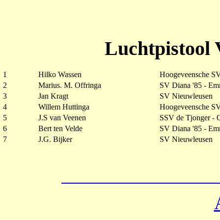
Luchtpistool 
1
Hilko Wassen
Hoogeveensche SV
2
Marius. M. Offringa
SV Diana '85 - E
3
Jan Kragt
SV Nieuwleusen
4
Willem Huttinga
Hoogeveensche SV
5
J.S van Veenen
SSV de Tjonger - 
6
Bert ten Velde
SV Diana '85 - E
7
J.G. Bijker
SV Nieuwleusen