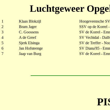
Luchtgeweer Opgel
1
Klaas Blokzijl
Hoogeveensche SV
2
Bram Jager
SSV op de Korrel 
3
C. Goossens
SV de Korrel - Em
4
A de Greef
SV Vechtdal - Dalf
5
Sjerk Elsinga
SV de Treffer - No
6
Jan Hofsteenge
SV Diana'85 - Em
7
Jaap van Burg
SV de Korrel - Em
P