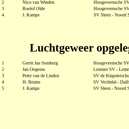
2
Nico van Winden
Hoogeveensche SV
3
Roelof Olde
Hoogeveensche SV
4
J. Kamps
SV Sleen - Noord 
Luchtgeweer opgele
1
Gerrit Jan Somberg
Hoogeveensche SV
2
Jan Oegema
Lemster SV - Lem
3
Peter van de Linden
SV de Klapsterschu
4
H. Bruins
SV Vechtdal - Dalf
5
J. Kamps
SV Sleen - Noord 